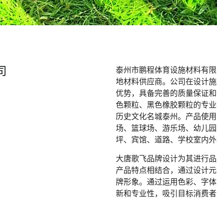
司
泰州市鹏程体育设施材料有限
地材料供应商。公司在设计施
优势，具备完善的质量保证和
色颗粒、黑色橡胶颗粒的专业
历史文化名城泰州。产品使用
场、篮球场、游乐场、幼儿园
坪、宾馆、道路、学校室内外
大唐歌飞品牌设计为其进行品
产品特点相结合，通过设计元
牌形象。通过运用色彩、字体
新和专业性，吸引目标消费者