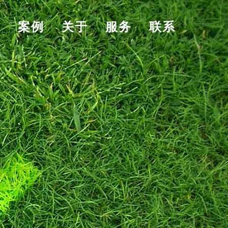
页
案例
关于
服务
联系