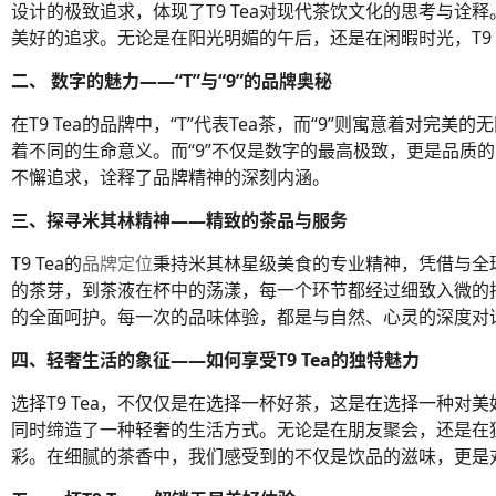
设计的极致追求，体现了T9 Tea对现代茶饮文化的思考与
美好的追求。无论是在阳光明媚的午后，还是在闲暇时光，T9 
二、 数字的魅力——“T”与“9”的品牌奥秘
在T9 Tea的品牌中，“T”代表Tea茶，而“9”则寓意着对
着不同的生命意义。而“9”不仅是数字的最高极致，更是品质的象
不懈追求，诠释了品牌精神的深刻内涵。
三、探寻米其林精神——精致的茶品与服务
T9 Tea的
品牌定位
秉持米其林星级美食的专业精神，凭借与全
的茶芽，到茶液在杯中的荡漾，每一个环节都经过细致入微的
的全面呵护。每一次的品味体验，都是与自然、心灵的深度对
四、轻奢生活的象征——如何享受T9 Tea的独特魅力
选择T9 Tea，不仅仅是在选择一杯好茶，这是在选择一种对美
同时缔造了一种轻奢的生活方式。无论是在朋友聚会，还是在独
彩。在细腻的茶香中，我们感受到的不仅是饮品的滋味，更是