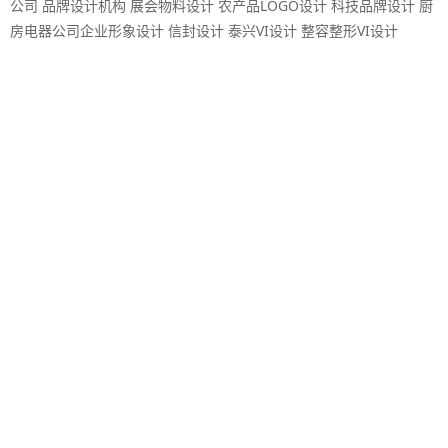
公司
品牌设计机构
展会物料设计
农产品LOGO设计
科技品牌设计
厨
房电器公司企业形象设计
信封设计
泰兴VI设计
整容整形VI设计