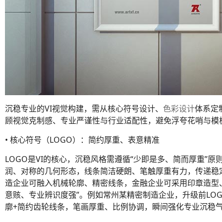
沉稳专业的VI视觉构建，需从核心符号设计、
色彩设计
体系定
顾视觉克制感、专业严谨性与行业适配性，避免浮夸花哨与模
• 核心符号（LOGO）：简约厚重、表意精准
LOGO是VI的核心，沉稳风格需遵循“少即是多、简而厚重”
润、对称的几何形态，线条简洁硬朗、笔触厚重有力，传递稳
造企业可融入机械轮廓、精密线条，金融企业可采用印章造型
意赅、专业辨识度强”。例如常州某精密制造企业，升级前LO
廓+简约齿轮线条，笔画厚重、比例协调，瞬间强化专业沉稳