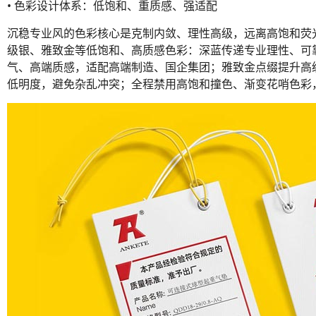
• 色彩设计体系：低饱和、重质感、强适配
沉稳专业风的色彩核心是克制内敛、理性高级，远离高饱和荧
级银、雅致金等低饱和、高质感色彩：深蓝传递专业理性、可
气、高端质感，适配高端制造、国企集团；雅致金点缀提升高级
低明度，避免杂乱冲突；全程禁用高饱和撞色、渐变花哨色彩